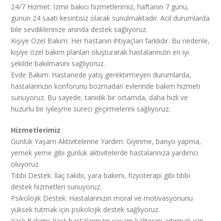
24/7 Hizmet: İzmir bakıcı hizmetlerimiz, haftanın 7 günü,
günün 24 saati kesintisiz olarak sunulmaktadır. Acil durumlarda
bile sevdiklerinize anında destek sağlıyoruz.
Kişiye Özel Bakım: Her hastanın ihtiyaçları farklıdır. Bu nedenle,
kişiye özel bakım planları oluşturarak hastalarınızın en iyi
şekilde bakılmasını sağlıyoruz.
Evde Bakım: Hastanede yatış gerektirmeyen durumlarda,
hastalarınızın konforunu bozmadan evlerinde bakım hizmeti
sunuyoruz. Bu sayede, tanıdık bir ortamda, daha hızlı ve
huzurlu bir iyileşme süreci geçirmelerini sağlıyoruz.
Hizmetlerimiz
Günlük Yaşam Aktivitelerine Yardım: Giyinme, banyo yapma,
yemek yeme gibi günlük aktivitelerde hastalarınıza yardımcı
oluyoruz.
Tıbbi Destek: İlaç takibi, yara bakımı, fizyoterapi gibi tıbbi
destek hizmetleri sunuyoruz.
Psikolojik Destek: Hastalarınızın moral ve motivasyonunu
yüksek tutmak için psikolojik destek sağlıyoruz.
Yaşlı Bakımı: Yaşlı hastalarınızın yaşam kalitesini artırmak için