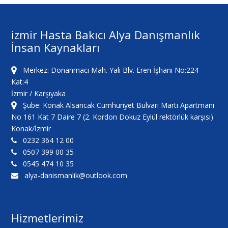
izmir Hasta Bakıcı Alya Danışmanlık
İnsan Kaynakları
Merkez: Donanmacı Mah. Yalı Blv. Eren İşhanı No:224
Kat:4
İzmir / Karşıyaka
Şube: Konak Alsancak Cumhuriyet Bulvarı Martı Apartmanı
No 161 Kat 7 Daire 7 (2. Kordon Dokuz Eylül rektörlük karşısı)
Konak/İzmir
0232 364 12 00
0507 399 00 35
0545 474 10 35
alya-danismanlik@outlook.com
Hizmetlerimiz